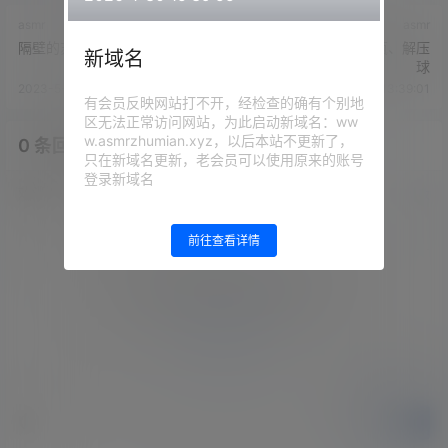
asmr
asmr
隔壁的苏苏s-耳边回音
隔壁的苏苏s - 晃动水瓶、解压
新域名
球
2023-5-8 13:37:19
2023-5-8 13:39:01
有会员反映网站打不开，经检查的确有个别地
区无法正常访问网站，为此启动新域名：ww
w.asmrzhumian.xyz，以后本站不更新了，
0 条回复
文章作者
管理员
A
M
只在新域名更新，老会员可以使用原来的账号
登录新域名
欢迎您，新朋友，感谢参与互动！
确认修改
前往查看详情
您必须登录或注册以后才能发表评论
登录
提交