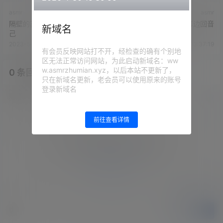
asmr
asmr
隔壁的苏苏s - 对着镜子欣赏自
隔壁的苏苏s-耳边回音
新域名
己
2023-5-8 13:35:40
2023-5-8 13:37:19
有会员反映网站打不开，经检查的确有个别地
区无法正常访问网站，为此启动新域名：ww
w.asmrzhumian.xyz，以后本站不更新了，
0 条回复
文章作者
管理员
A
M
只在新域名更新，老会员可以使用原来的账号
登录新域名
欢迎您，新朋友，感谢参与互动！
确认修改
前往查看详情
您必须登录或注册以后才能发表评论
登录
提交