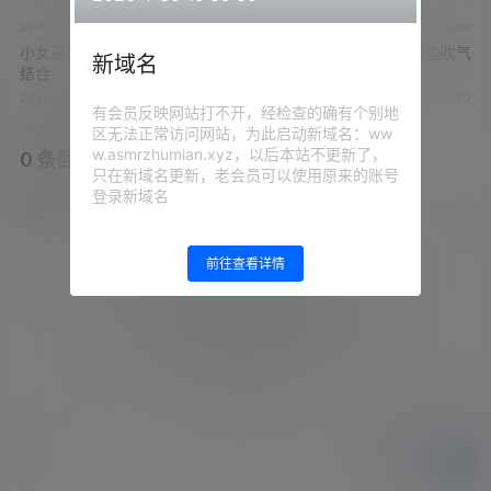
asmr
asmr
小女巫露娜-黑袜与肉袜的完美
隔壁的苏苏s - 苏苏的耳边吹气
新域名
结合
2023-5-8 13:23:38
2023-5-8 13:32:30
有会员反映网站打不开，经检查的确有个别地
区无法正常访问网站，为此启动新域名：ww
w.asmrzhumian.xyz，以后本站不更新了，
0 条回复
文章作者
管理员
A
M
只在新域名更新，老会员可以使用原来的账号
登录新域名
欢迎您，新朋友，感谢参与互动！
确认修改
前往查看详情
您必须登录或注册以后才能发表评论
登录
提交