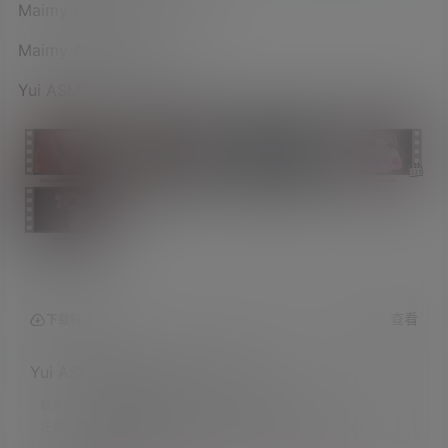
Maimy ASMR
Maimy ASMR 角色扮演
Yui ASMR 2V
查看
下载权限
Yui ASMR 2V+Maimy ASMR 3V
联系方式：
网站顶部
注意：
为保证资源有效性，禁止在线解压，违者封号