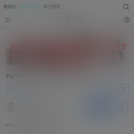
新网站
网站说明
解压教程
asmr助眠网
Yui ASMR 2V+Maimy ASMR 3V
1
asmr
23年5月7日
前往下载
asmr助眠网
关注
私信
Maimy ASMR免下车电影院