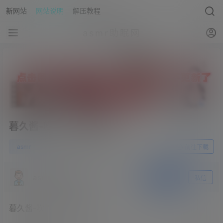
新网站
网站说明
解压教程
asmr助眠网
暮久酱-吹气、芦荟按摩
0
asmr
23年5月7日
前往下载
asmr助眠网
关注
私信
暮久酱-吹气、芦荟按摩