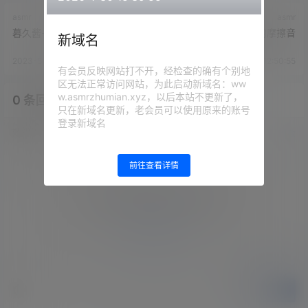
asmr
asmr
暮久酱-耳朵里轻柔的搅拌
暮久酱-很舒服的摩擦音
新域名
2023-5-7 12:49:22
2023-5-7 12:50:55
有会员反映网站打不开，经检查的确有个别地
区无法正常访问网站，为此启动新域名：ww
w.asmrzhumian.xyz，以后本站不更新了，
0 条回复
文章作者
管理员
A
M
只在新域名更新，老会员可以使用原来的账号
登录新域名
欢迎您，新朋友，感谢参与互动！
确认修改
前往查看详情
您必须登录或注册以后才能发表评论
登录
提交