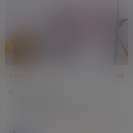
查看
下载权限
虎牙小软软软了 魔法书
联系方式：
网站顶部
注意：
为保证资源有效性，禁止在线解压，违者封号
您当前的等级为
游客
请先
登录