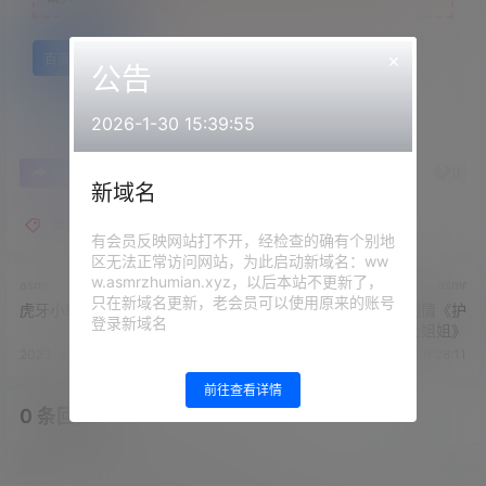
×
百度网盘
公告
2026-1-30 15:39:55
0
0
海报分享
收藏
举报
新域名
虎牙小软软
有会员反映网站打不开，经检查的确有个别地
区无法正常访问网站，为此启动新域名：ww
w.asmrzhumian.xyz，以后本站不更新了，
asmr
asmr
只在新域名更新，老会员可以使用原来的账号
虎牙小软软软了-妈妈帮儿子~
虎牙酥酥学姐魔法书-剧情《护
登录新域名
士姐姐》
2023-4-27 10:11:13
2023-4-27 10:28:11
前往查看详情
0 条回复
文章作者
管理员
A
M
欢迎您，新朋友，感谢参与互动！
确认修改