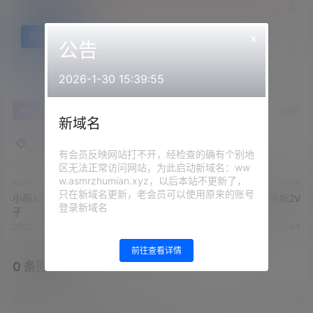
×
百度网盘
公告
2026-1-30 15:39:55
0
0
海报分享
收藏
举报
新域名
小萌ASMR
有会员反映网站打不开，经检查的确有个别地
区无法正常访问网站，为此启动新域名：ww
w.asmrzhumian.xyz，以后本站不更新了，
asmr
asmr
只在新域名更新，老会员可以使用原来的账号
小萌ASMR 十二月会员蓝色链
小萌ASMR9月会员最新2V
登录新域名
子
2023-4-23 11:53:24
2023-4-23 11:55:44
前往查看详情
0 条回复
文章作者
管理员
A
M
欢迎您，新朋友，感谢参与互动！
确认修改