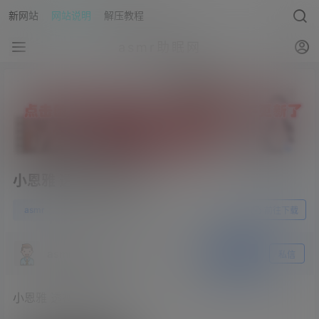
新网站
网站说明
解压教程
asmr助眠网
小恩雅 透视绑带拖依
0
asmr
23年4月21日
前往下载
asmr助眠网
关注
私信
小恩雅 透视绑带拖依