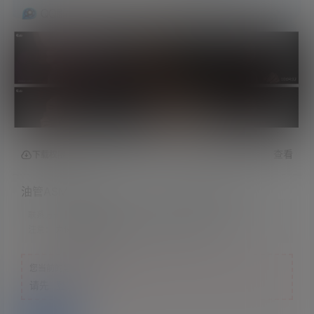
查看
下载权限
油管ASMR主播_Eunzel ASMR_15分钟触发音
联系方式：
网站顶部
注意：
为保证资源有效性，禁止在线解压，违者封号
您当前的等级为
游客
请先
登录