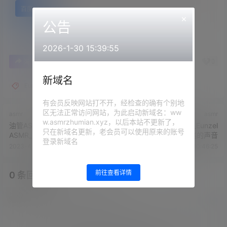
百度网盘
×
公告
2026-1-30 15:39:55
0
0
海报分享
收藏
举报
新域名
Eunzel
有会员反映网站打不开，经检查的确有个别地
区无法正常访问网站，为此启动新域名：ww
asmr
asmr
w.asmrzhumian.xyz，以后本站不更新了，
油管ASMR主播_Eunzel
油管ASMR主播_Eunzel
只在新域名更新，老会员可以使用原来的账号
ASMR_口音 耳语 口腔音
ASMR_可食用铅笔的声音
登录新域名
2023-4-20 10:44:42
2023-4-20 10:46:25
前往查看详情
0 条回复
文章作者
管理员
A
M
欢迎您，新朋友，感谢参与互动！
确认修改