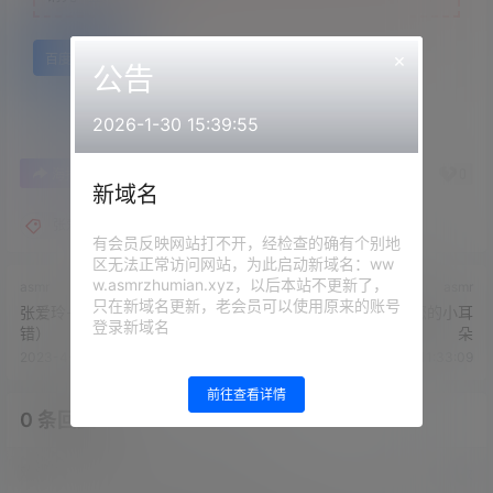
×
百度网盘
公告
2026-1-30 15:39:55
0
0
海报分享
收藏
举报
新域名
张爱玲
有会员反映网站打不开，经检查的确有个别地
区无法正常访问网站，为此启动新域名：ww
w.asmrzhumian.xyz，以后本站不更新了，
asmr
asmr
只在新域名更新，老会员可以使用原来的账号
张爱玲-弹跳糖水声（造型不
张爱玲-芦荟凝胶按摩您的小耳
登录新域名
错）
朵
2023-4-12 11:30:47
2023-4-12 11:33:09
前往查看详情
0 条回复
文章作者
管理员
A
M
欢迎您，新朋友，感谢参与互动！
确认修改