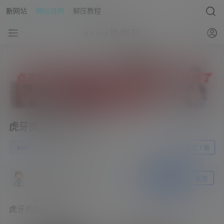
新网站
网站说明
解压教程
asmr助眠网
虎牙肉淼淼 哥哥 2V
0
asmr
23年4月11日
前往下载
asmr助眠网
关注
私信
虎牙肉淼淼 哥哥 2V