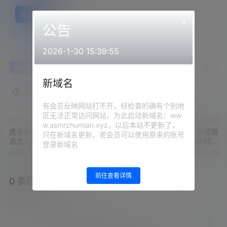
百度网盘
×
公告
2026-1-30 15:39:55
0
0
海报分享
收藏
举报
新域名
肉淼淼
有会员反映网站打不开，经检查的确有个别地
区无法正常访问网站，为此启动新域名：ww
asmr
asmr
w.asmrzhumian.xyz，以后本站不更新了，
虎牙肉淼淼魔法书-来我这不喝
虎牙白小菜魔法书足控视频
只在新域名更新，老会员可以使用原来的账号
酒怎么行
+肉淼淼 妈妈聘用的执事好好
登录新域名
用
2023-4-11 14:34:39
2023-4-11 14:37:55
前往查看详情
0 条回复
文章作者
管理员
A
M
欢迎您，新朋友，感谢参与互动！
确认修改