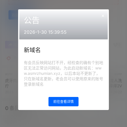
×
百度网盘
公告
2026-1-30 15:39:55
0
0
海报分享
收藏
举报
新域名
肉淼淼
有会员反映网站打不开，经检查的确有个别地
区无法正常访问网站，为此启动新域名：ww
w.asmrzhumian.xyz，以后本站不更新了，
asmr
asmr
只在新域名更新，老会员可以使用原来的账号
虎牙肉淼淼 第一次预约心理治
虎牙肉淼淼仆人系列-为主人洗
登录新域名
疗
头+听说主人耳朵痒痒2V
2023-4-11 14:22:44
2023-4-11 14:26:22
前往查看详情
0 条回复
文章作者
管理员
A
M
欢迎您，新朋友，感谢参与互动！
确认修改