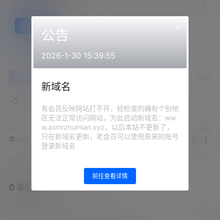
×
百度网盘
公告
2026-1-30 15:39:55
0
0
海报分享
收藏
举报
新域名
李小婉
有会员反映网站打不开，经检查的确有个别地
区无法正常访问网站，为此启动新域名：ww
w.asmrzhumian.xyz，以后本站不更新了，
asmr
asmr
只在新域名更新，老会员可以使用原来的账号
李小婉 ASMR - 大馒头
斗鱼你的李小婉【几V合一】
登录新域名
2023-4-11 13:24:53
2023-4-11 13:27:40
前往查看详情
0 条回复
文章作者
管理员
A
M
欢迎您，新朋友，感谢参与互动！
确认修改