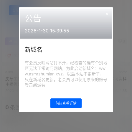
百度网盘
×
公告
2026-1-30 15:39:55
0
0
海报分享
收藏
举报
新域名
傲娇的喵小八
有会员反映网站打不开，经检查的确有个别地
区无法正常访问网站，为此启动新域名：ww
asmr
asmr
w.asmrzhumian.xyz，以后本站不更新了，
虎牙主播肉淼淼 - 渔网+斗鱼
虎牙柳婉音学习资料
只在新域名更新，老会员可以使用原来的账号
主播傲娇的喵小八ASMR - 用
登录新域名
嚼给你
2023-4-10 11:34:43
2023-4-11 9:11:55
前往查看详情
0 条回复
文章作者
管理员
A
M
欢迎您，新朋友，感谢参与互动！
确认修改