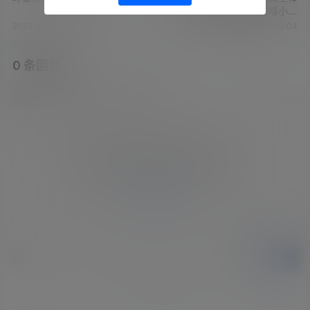
棒糖+斗鱼主播傲娇的喵小八
ASMR - 网哇丢丢+b站渔亦声
2023-4-10 11:18:04
2023-4-10 11:22:04
0 条回复
文章作者
管理员
A
M
欢迎您，新朋友，感谢参与互动！
确认修改
您必须登录或注册以后才能发表评论
登录
提交
暂无讨论，说说你的看法吧