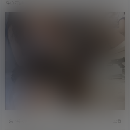
斗鱼左颜玉很下饭 – 超火白袜爱
查看
下载权限