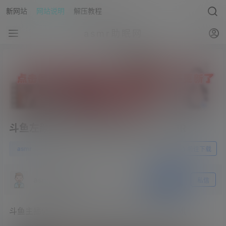
新网站
网站说明
解压教程
asmr助眠网
斗鱼左颜玉很下饭+傲娇的喵小八ASMR
0
asmr
23年4月10日
前往下载
asmr助眠网
关注
私信
斗鱼主播傲娇的喵小八ASMR – 很好喜欢这种表姐