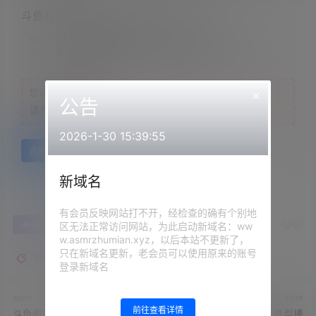
斗鱼左颜玉很下饭+傲娇的喵小八ASMR
联系方式：
网站顶部
注意：
为保证资源有效性，禁止在线解压，违者封号
×
您当前的等级为
游客
公告
请先
登录
2026-1-30 15:39:55
百度网盘
新域名
有会员反映网站打不开，经检查的确有个别地
0
0
区无法正常访问网站，为此启动新域名：ww
海报分享
收藏
举报
w.asmrzhumian.xyz，以后本站不更新了，
只在新域名更新，老会员可以使用原来的账号
傲娇的喵小八
左颜玉很下饭
登录新域名
asmr
asmr
前往查看详情
斗鱼傲娇的喵小八含火箭3V
可爱的埋埋ASMR - 玩具型棒