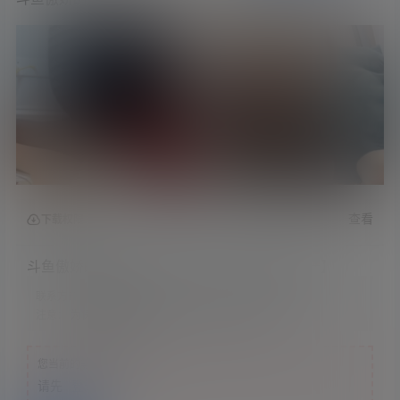
查看
下载权限
斗鱼傲娇的喵小八火箭合集【n个火箭视频合一】
联系方式：
网站顶部
注意：
为保证资源有效性，禁止在线解压，违者封号
您当前的等级为
游客
请先
登录