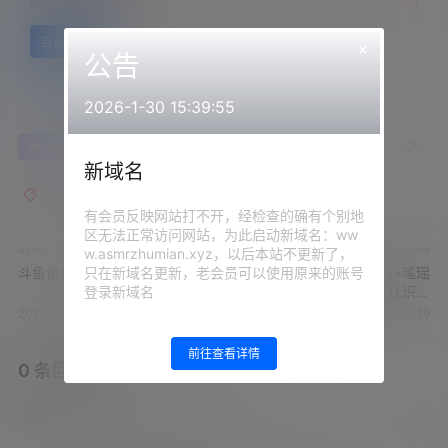
百度网盘
×
公告
2026-1-30 15:39:55
0
0
海报分享
收藏
举报
新域名
傲娇的喵小八
有会员反映网站打不开，经检查的确有个别地
区无法正常访问网站，为此启动新域名：ww
asmr
asmr
w.asmrzhumian.xyz，以后本站不更新了，
只在新域名更新，老会员可以使用原来的账号
斗鱼傲娇的喵小八
斗鱼主播傲娇的喵小八+瑤瑶
登录新域名
酱+虎牙主播肉淼淼+不认识系
列
2023-4-10 11:00:16
2023-4-10 11:04:19
前往查看详情
0 条回复
文章作者
管理员
A
M
欢迎您，新朋友，感谢参与互动！
确认修改