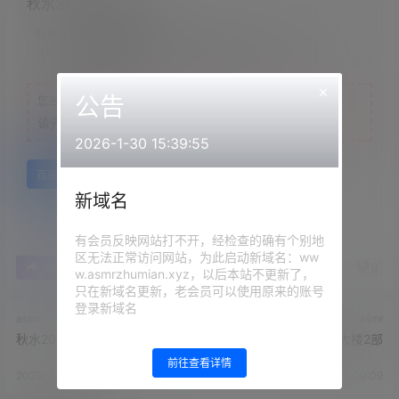
秋水3月舰长音频5A
联系方式：
网站顶部
注意：
为保证资源有效性，禁止在线解压，违者封号
×
公告
您当前的等级为
游客
请先
登录
2026-1-30 15:39:55
百度网盘
新域名
有会员反映网站打不开，经检查的确有个别地
区无法正常访问网站，为此启动新域名：ww
1
0
海报分享
收藏
举报
w.asmrzhumian.xyz，以后本站不更新了，
只在新域名更新，老会员可以使用原来的账号
登录新域名
asmr
asmr
秋水2022年1月音频6A+2V
秋水十月摩天大楼2部
前往查看详情
2023-4-6 19:57:07
2023-4-6 20:00:09