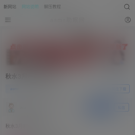
新网站
网站说明
解压教程
asmr助眠网
秋水3月舰长音频5A
1
asmr
23年4月6日
前往下载
asmr助眠网
关注
私信
秋水3月舰长音频5A